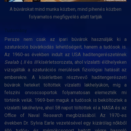
A búvárokat mind munka közben, mind pihenés közben
folyamatos megfigyelés alatt tartják
Tudomány
Persze nem csak az ipari búvárok használják ki a
szaturációs búvárkodás lehetőségeit, hanem a tudósok is.
Az 1960-as években indult az USA haditengerészetének
Sealab
I
,
II
és
III
kísérletsorozata, ahol vízalatti élőhelyeken
vizsgálták a szaturációs merülések fiziológiai hatását az
emberekre. A kísérletben résztvevő haditengerészeti
búvárok heteket töltöttek vízalatti lakhelyükön, míg a
felszíni orvoscsoportok folyamatosan elemezték mi
történik velük. 1969-ben maguk a tudósok is beköltöztek a
vízalatti lakóhelyre, ahol 58 napot töltöttek el a NASA és az
Office of Naval Research megbízásából. Az 1970-es
években Dr. Sylvia Earle vezetésével egy kizárólag nőkből
álló tudós- és mérnökcsoport hajtott végre hasonló