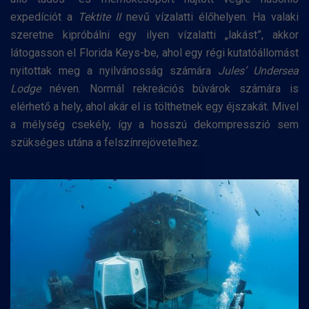
expedíciót a
Tektite II
nevű vízalatti élőhelyen. Ha valaki
szeretne kipróbálni egy ilyen vízalatti „lakást”, akkor
látogasson el Florida Keys-be, ahol egy régi kutatóállomást
nyitottak meg a nyilvánosság számára
Jules’ Undersea
Lodge
néven. Normál rekreációs búvárok számára is
elérhető a hely, ahol akár el is tölthetnek egy éjszakát. Mivel
a mélység csekély, így a hosszú dekompresszió sem
szükséges utána a felszínrejövetelhez.