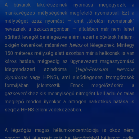
A búvárok lakórészeinek nyomása megegyezik a
munkavégzés mélységének megfelelő nyomással. Ezt a
mélységet azaz nyomást — amit „tárolási nyomásnak”
neveznek a szakzsargonban — általában már nem lehet
sűrített levegőt belélegezve elérni, ezért a búvárok hélium-
oxigén keveréket, másnéven
heliox
-ot lélegeznek. Mintegy
150 méteres mélység alatt azonban már a helioxnak is van
káros hatása, mégpedig az úgynevezett magasnyomású
idegrendszeri szindróma (
High-Pressure Nervous
Syndrome
vagy HPNS), ami elsődlegesen izomgörcsök
formájában jelentkezik. Ennek megelőzésére a
gázkeverékhez kis mennyiségű nitrogént kell adni és talán
meglepő módon ilyenkor a nitrogén narkotikus hatása is
segít a HPNS elleni védekezésben.
A légzőgáz magas héliumkoncentrációja is okoz némi
gondot. Aki lélegzett már be léggömbből héliumot, tudja,