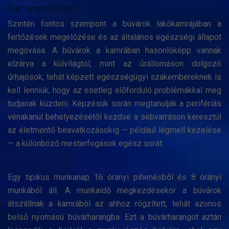
Élet nyomás alatt
Szintén fontos szempont a búvárok lakókamrájában a
fertőzések megelőzése és az általános egészségi állapot
megóvása. A búvárok a kamrában hasonlóképp vannak
elzárva a külvilágtól, mint az űrállomáson dolgozó
űrhajósok, tehát képzett egészségügyi szakembereknek is
kell lenniük, hogy az esetleg előforduló problémákkal meg
tudjanak küzdeni. Képzésük során megtanulják a perifériás
vénakanül behelyezésétől kezdve a sebvarráson keresztül
az életmentő beavatkozásokig — például légmell kezelése
— a különböző mesterfogások egész sorát.
Egy tipikus munkanap 16 órányi pihenésből és 8 órányi
munkából áll. A munkaidő megkezdésekor a búvárok
átszállnak a kamrából az ahhoz rögzített, tehát azonos
belső nyomású búvárharangba. Ezt a búvárharangot aztán