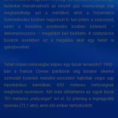
technikai merüléseknél) az elnyelt gáz mennyisége már
meghaladhatja azt a mértéket, amit a folyamatos
felemelkedés közben nagyrészt ki tud üríteni a szervezet,
ezért a felszínre emelkedés közben kötelező —
dekompressziós — megállást kell beiktatni. A szaturációs
búvárok esetében ez a megállás akár egy hetet is
igénybevehet.
Tehát milyen mélységbe képes egy búvár lemerülni? 1992-
ben a francia
Comex
iparibúvár cég búvárai sikeres
szimulált kísérleti merülés-sorozatot hajtottak végre egy
hiperbárikus kamrában, 650 méteres mélységnek
megfelelő nyomáson. Két órás időtartamra az egyik búvár
701 méteres „mélységet” ért el. Ez jelenleg a legnagyobb
nyomás (71,1 atm), amin élő ember tartózkodott.