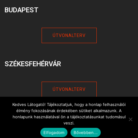
BUDAPEST
ÚTVONALTERV
SZÉKESFEHÉRVÁR
ÚTVONALTERV
Kedves Látogató! Tájékoztatjuk, hogy a honlap felhasználói
élmény fokozásának érdekében sütiket alkalmazunk. A
honlapunk használatával ön a tájékoztatásunkat tudomásul
veszi.
© 2026 Nautilus. Proudly powered by
Sydney
Elfogadom
Bővebben...