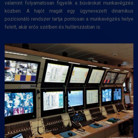
valamint folyamatosan figyelik a búvárokat munkavégzés
közben. A hajót magát egy úgynevezett dinamikus
pozícionáló rendszer tartja pontosan a munkavégzés helye
felett, akár erős szélben és hullámzásban is.