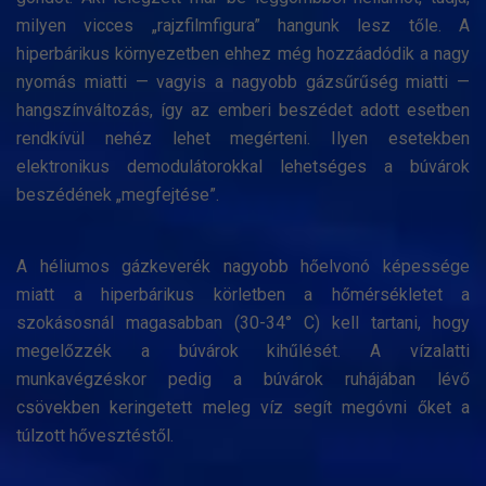
milyen vicces „rajzfilmfigura” hangunk lesz tőle. A
hiperbárikus környezetben ehhez még hozzáadódik a nagy
nyomás miatti — vagyis a nagyobb gázsűrűség miatti —
hangszínváltozás, így az emberi beszédet adott esetben
rendkívül nehéz lehet megérteni. Ilyen esetekben
elektronikus demodulátorokkal lehetséges a búvárok
beszédének „megfejtése”.
A héliumos gázkeverék nagyobb hőelvonó képessége
miatt a hiperbárikus körletben a hőmérsékletet a
szokásosnál magasabban (30-34° C) kell tartani, hogy
megelőzzék a búvárok kihűlését. A vízalatti
munkavégzéskor pedig a búvárok ruhájában lévő
csövekben keringetett meleg víz segít megóvni őket a
túlzott hővesztéstől.