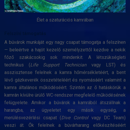
Élet a szaturációs kamrában
Felszíni támogatás
A búvárok munkáját egy nagy csapat támogatja a felszínen
— beleértve a hajót kezelő személyzettől kezdve a nekik
főző szakácsokig sok mindenkit. A létszükségleti
technikus (
Life Support Technician
vagy LST) és
asszisztense felelnek a kamra hőmérsékletéért, a bent
lévő gázkeverék összetételéért és nyomásáért valamint a
kamra általános működéséért. Szintén az ő hatáskörük a
kamrán kívülre ürülő WC-rendszer megfelelő működésének
felügyelete. Amikor a búvárok a kamrából átszállnak a
harangba, az ügyeletet egy másik egység, a
merülésvezérlési csapat (
Dive Control
vagy DC Team)
veszi át. Ők felelnek a búvárharang előkészítéséért