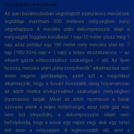
Szaturációs merülések
Az ipari búvárkodásban végrehajtott szaturációs merülések
legtöbbje maximum 300 méteres mélységben kerül
végrehajtásra. A merülés utáni dekompresszió ideje a
mélységtől függően körülbelül 1 nap/30 méter plusz még 1
nap, azaz például egy 180 méter mély merülés után kb. 7
nap (180/30=6 nap + 1 nap) a teljes deszaturációs — az
elnyelt gázok eltávozásához szükséges — idő. Az ilyen
hosszú, merülés utáni „kényszerpihenők” alkalmazása nem
lenne nagyon gazdaságos, ezért azt a megoldást
alkalmazzák, hogy a búvárt hosszabb ideig folyamatosan
az adott munka elvégzéséhez szükséges mélységben
(nyomáson) tartják. Mivel az adott nyomáson a búvár
szövetei elérik a teljes telítettséget, azaz több gáz már
nem tud elnyelődni, a dekompresszió idejét nem
befolyásolja, hogy a búvár egy napot vagy akár egy hetet
tölt azon a mélységen. A leghosszabb idő, amit a