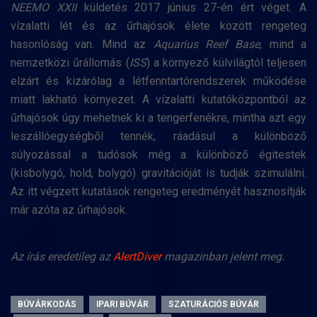
NEEMO XXII
küldetés 2017 június 27-én ért véget. A
vízalatti lét és az űrhajósok élete között rengeteg
hasonlóság van. Mind az
Aquarius Reef Base
, mind a
nemzetközi űrállomás (
ISS
) a környező külvilágtól teljesen
elzárt és kizárólag a létfenntartórendszerek működése
miatt lakható környezet. A vízalatti kutatóközpontból az
űrhajósok úgy mehetnek ki a tengerfenékre, mintha azt egy
leszállóegységből tennék, ráadásul a különböző
súlyozással a tudósok még a különböző égitestek
(kisbolygó, hold, bolygó) gravitációját is tudják szimulálni.
Az itt végzett kutatások rengeteg eredményét hasznosítják
már azóta az űrhajósok.
Az írás eredetileg az
AlertDiver
magazinban jelent meg.
BÚVÁRKODÁS
IPARI BÚVÁR
SZATURÁCIÓS BÚVÁR