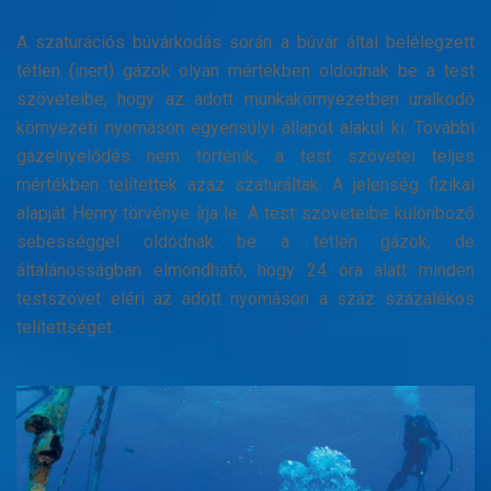
A szaturációs búvárkodás során a búvár által belélegzett
tétlen (inert) gázok olyan mértékben oldódnak be a test
szöveteibe, hogy az adott munkakörnyezetben uralkodó
környezeti nyomáson egyensúlyi állapot alakul ki. További
gázelnyelődés nem történik, a test szövetei teljes
mértékben telítettek azaz szaturáltak. A jelenség fizikai
alapját Henry törvénye írja le. A test szöveteibe különböző
sebességgel oldódnak be a tétlen gázok, de
általánosságban elmondható, hogy 24 óra alatt minden
testszövet eléri az adott nyomáson a száz százalékos
telítettséget.