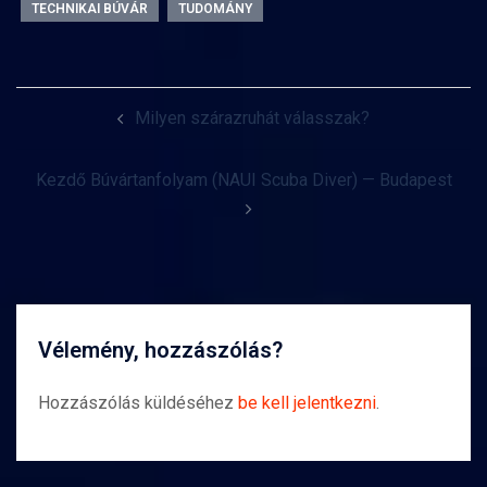
TECHNIKAI BÚVÁR
TUDOMÁNY
Post
Milyen szárazruhát válasszak?
navigation
Kezdő Búvártanfolyam (NAUI Scuba Diver) — Budapest
Vélemény, hozzászólás?
Hozzászólás küldéséhez
be kell jelentkezni
.