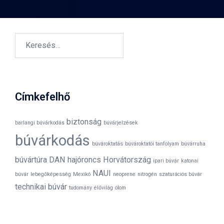
Keresés:
Címkefelhő
biztonság
barlangi búvárkodás
búvárjelzések
búvárkodás
búvároktatás
búvároktatói tanfolyam
búvárruha
búvártúra
DAN
hajóroncs
Horvátország
ipari búvár
katonai
NAUI
búvár
lebegőképesség
Mexikó
neoprene
nitrogén
szaturációs búvár
technikai búvár
tudomány
élővilág
ólom