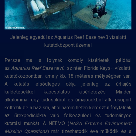
Jelenleg egyedül az Aquarius Reef Base nevű vízalatti
kutatóközpont üzemel
Persze ma is folynak komoly kísérletek, például
az
Aquarius Reef Base
nevű, szintén Florida Keys-i vízalatti
kutatóközpontban, amely kb. 18 méteres mélységben van.
A kutatás elsődleges célja jelenleg az űrhajós
küldetésekkel kapcsolatos kísérletezés. Minden
alkalommal egy tudósokból és űrhajósokból álló csoport
költözik be a bázisra, ahol három héten keresztül folytatnak
az űrexpedíciókra való felkészülési és tudományos
kutatási munkát. A NEEMO (
NASA Extreme Environment
Mission Operations
) már tizenhatodik éve működik és a