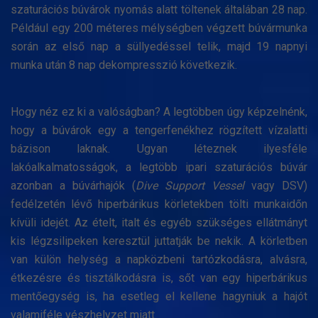
szaturációs búvárok nyomás alatt töltenek általában 28 nap.
Például egy 200 méteres mélységben végzett búvármunka
során az első nap a süllyedéssel telik, majd 19 napnyi
munka után 8 nap dekompresszió következik.
Hogy néz ez ki a valóságban? A legtöbben úgy képzelnénk,
hogy a búvárok egy a tengerfenékhez rögzített vízalatti
bázison laknak. Ugyan léteznek ilyesféle
lakóalkalmatosságok, a legtöbb ipari szaturációs búvár
azonban a búvárhajók (
Dive Support Vessel
vagy DSV)
fedélzetén lévő hiperbárikus körletekben tölti munkaidőn
kívüli idejét. Az ételt, italt és egyéb szükséges ellátmányt
kis légzsilipeken keresztül juttatják be nekik. A körletben
van külön helység a napközbeni tartózkodásra, alvásra,
étkezésre és tisztálkodásra is, sőt van egy hiperbárikus
mentőegység is, ha esetleg el kellene hagyniuk a hajót
valamiféle vészhelyzet miatt.