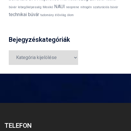
NAUI
búvár
lebegőképesség
Mexikó
neoprene
nitrogén
szaturációs búvár
technikai búvár
tudomány
élővilág
ólom
Bejegyzéskategóriák
Bejegyzéskategóriák
TELEFON