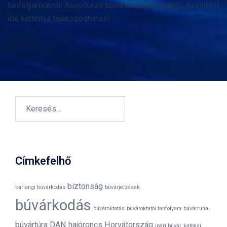
tanfolyamokról! Következő búvártanfolyamainkról, túráinkról
ide kattintva tájékozódhatsz!
Keresés:
Címkefelhő
biztonság
barlangi búvárkodás
búvárjelzések
búvárkodás
búvároktatás
búvároktatói tanfolyam
búvárruha
búvártúra
DAN
hajóroncs
Horvátország
ipari búvár
katonai