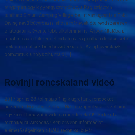
tengerpart egyik gyöngyszeméhez, a Pag szigeten
található Simuni Camping Village-be. Itt van ugyanis a Foka
Diving nevű búvárbázis, ahova már évek óta rendszeresen
ellátogatunk, évente több alkalommal is. Ahogy általában,
most is csütörtök reggel indultunk és pontban délután kettő
órakor gördültünk be a búvárbázis elé. Az új búvároknak
bemutattuk a helyszínt, majd […]
Rovinji roncskaland videó
2017 április 28-tól május 1-ig kiugrottunk roncsokat
nézegetni Horvátországba… Ne is szaporítsuk a szót, íme
egy kicsit hosszabb videó a merülésekről! Érdekel a
technikai búvárkodás? Kérj bővebb információt
elérhetőségeinken a NAUI technikai búvár