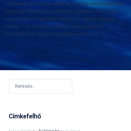
volt benne, de azt nem vettük észre, hogy helyét egy fiatal
óriáspolip (Enteroctopus dofleini) foglalta el. A kis polip
kicsusszant a csigaházból és a pad — ahova a lakását
letettük — lécei között próbált menekülni szorult
helyzetéből. Az őszinte megrőkönyödés és a […]
Keresés:
Címkefelhő
biztonság