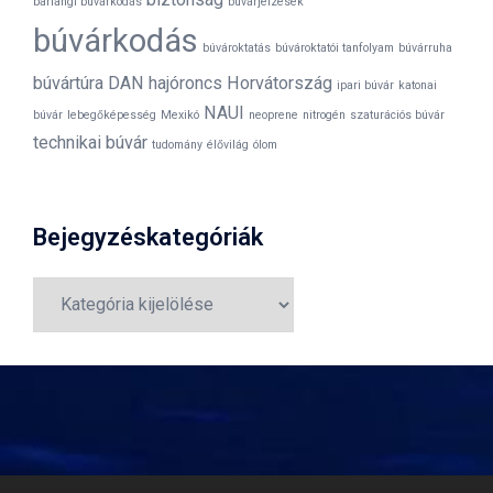
barlangi búvárkodás
búvárjelzések
búvárkodás
búvároktatás
búvároktatói tanfolyam
búvárruha
búvártúra
DAN
hajóroncs
Horvátország
ipari búvár
katonai
NAUI
búvár
lebegőképesség
Mexikó
neoprene
nitrogén
szaturációs búvár
technikai búvár
tudomány
élővilág
ólom
Bejegyzéskategóriák
Bejegyzéskategóriák