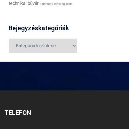
technikai búvár
tudomány
élővilág
ólom
Bejegyzéskategóriák
Bejegyzéskategóriák
TELEFON