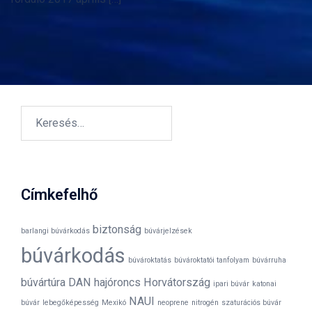
Keresés:
Címkefelhő
biztonság
barlangi búvárkodás
búvárjelzések
búvárkodás
búvároktatás
búvároktatói tanfolyam
búvárruha
búvártúra
DAN
hajóroncs
Horvátország
ipari búvár
katonai
NAUI
búvár
lebegőképesség
Mexikó
neoprene
nitrogén
szaturációs búvár