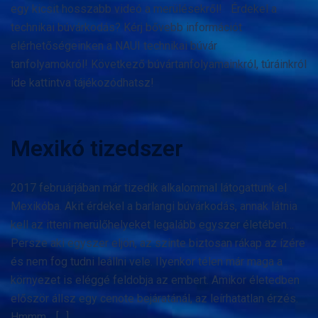
egy kicsit hosszabb videó a merülésekről! Érdekel a
technikai búvárkodás? Kérj bővebb információt
elérhetőségeinken a NAUI technikai búvár
tanfolyamokról! Következő búvártanfolyamainkról, túráinkról
ide kattintva tájékozódhatsz!
Mexikó tizedszer
2017 februárjában már tizedik alkalommal látogattunk el
Mexikóba. Akit érdekel a barlangi búvárkodás, annak látnia
kell az itteni merülőhelyeket legalább egyszer életében…
Persze aki egyszer eljön, az szinte biztosan rákap az ízére
és nem fog tudni leállni vele. Ilyenkor télen már maga a
környezet is eléggé feldobja az embert. Amikor életedben
először állsz egy cenote bejáratánál, az leírhatatlan érzés.
Hmmm… […]