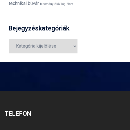
technikai búvár
tudomány
élővilág
ólom
Bejegyzéskategóriák
Bejegyzéskategóriák
TELEFON