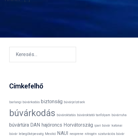
Keresés:
Címkefelhő
biztonság
barlangi búvárkodás
búvárjelzések
búvárkodás
búvároktatás
búvároktatói tanfolyam
búvárruha
búvártúra
DAN
hajóroncs
Horvátország
ipari búvár
katonai
NAUI
búvár
lebegőképesség
Mexikó
neoprene
nitrogén
szaturációs búvár