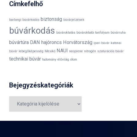
Címkefelhő
biztonság
barlangi búvárkodás
búvárjelzések
búvárkodás
búvároktatás
búvároktatói tanfolyam
búvárruha
búvártúra
DAN
hajóroncs
Horvátország
ipari búvár
katonai
NAUI
búvár
lebegőképesség
Mexikó
neoprene
nitrogén
szaturációs búvár
technikai búvár
tudomány
élővilág
ólom
Bejegyzéskategóriák
Bejegyzéskategóriák