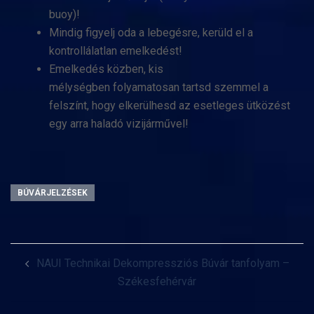
buoy)!
Mindig figyelj oda a lebegésre, kerüld el a
kontrollálatlan emelkedést!
Emelkedés közben, kis
mélységben folyamatosan tartsd szemmel a
felszínt, hogy elkerülhesd az esetleges ütközést
egy arra haladó vizijárművel!
BÚVÁRJELZÉSEK
Post
NAUI Technikai Dekompressziós Búvár tanfolyam –
navigation
Székesfehérvár