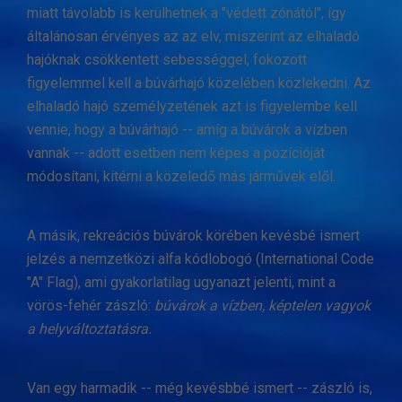
miatt távolabb is kerülhetnek a "védett zónától", így
általánosan érvényes az az elv, miszerint az elhaladó
hajóknak csökkentett sebességgel, fokozott
figyelemmel kell a búvárhajó közelében közlekedni. Az
elhaladó hajó személyzetének azt is figyelembe kell
vennie, hogy a búvárhajó -- amíg a búvárok a vízben
vannak -- adott esetben nem képes a pozícióját
módosítani, kitérni a közeledő más járművek elől.
A másik, rekreációs búvárok körében kevésbé ismert
jelzés a nemzetközi alfa kódlobogó (International Code
"A" Flag), ami gyakorlatilag ugyanazt jelenti, mint a
vörös-fehér zászló:
búvárok a vízben, képtelen vagyok
a helyváltoztatásra.
Van egy harmadik -- még kevésbbé ismert -- zászló is,