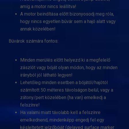
amíg a motor nincs leállítva!
A motor beindítása előtt bizonyosodj meg róla,
hogy nincs egyetlen búvár sem a hajó alatt vagy
annak közelében!
Búvárok számára fontos:
Minden merülés előtt helyezd ki a megfelelő
zászlót vagy bóját olyan módon, hogy az minden
irányból jól látható legyen!
Lehetőleg minden esetben a bójától/hajótól
számított 50 méteres távolságon belül, vagy a
zátony/pert közelében (ha van) emelkedj a
felszínre!
Ha valami miatt távolabb kell a felszínre
emelkednend, mindenképp engedj fel egy
késleltetett jelzőbóját (delayed surface marker