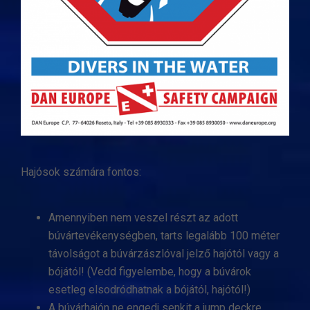
Hajósok számára fontos:
Amennyiben nem veszel részt az adott
búvártevékenységben, tarts legalább 100 méter
távolságot a búvárzászlóval jelző hajótól vagy a
bójától! (Vedd figyelembe, hogy a búvárok
esetleg elsodródhatnak a bójától, hajótól!)
A búvárhajón ne engedj senkit a jump deckre,