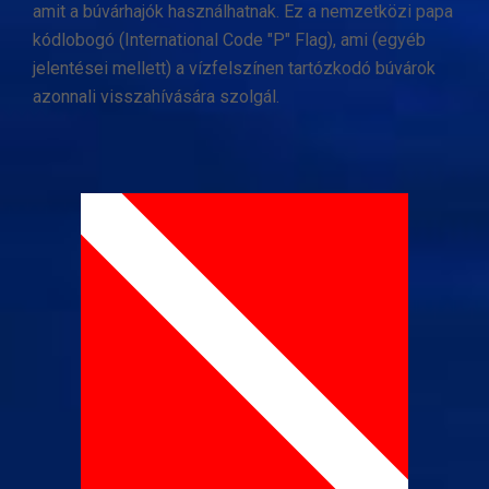
amit a búvárhajók használhatnak. Ez a nemzetközi papa
kódlobogó (International Code "P" Flag), ami (egyéb
jelentései mellett) a vízfelszínen tartózkodó búvárok
azonnali visszahívására szolgál.