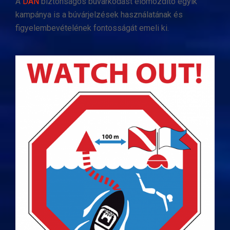
A
DAN
biztonságos búvárkodást előmozdító egyik
kampánya is a búvárjelzések használatának és
figyelembevételének fontosságát emeli ki.