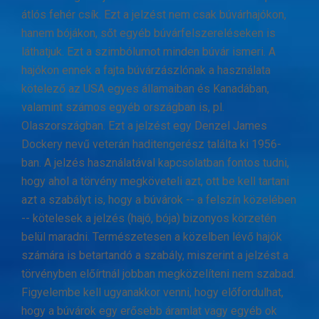
átlós fehér csík. Ezt a jelzést nem csak búvárhajókon,
hanem bójákon, sőt egyéb búvárfelszereléseken is
láthatjuk. Ezt a szimbólumot minden búvár ismeri. A
hajókon ennek a fajta búvárzászlónak a használata
kötelező az USA egyes államaiban és Kanadában,
valamint számos egyéb országban is, pl.
Olaszországban. Ezt a jelzést egy Denzel James
Dockery nevű veterán haditengerész találta ki 1956-
ban. A jelzés használatával kapcsolatban fontos tudni,
hogy ahol a törvény megköveteli azt, ott be kell tartani
azt a szabályt is, hogy a búvárok -- a felszín közelében
-- kötelesek a jelzés (hajó, bója) bizonyos körzetén
belül maradni. Természetesen a közelben lévő hajók
számára is betartandó a szabály, miszerint a jelzést a
törvényben előírtnál jobban megközelíteni nem szabad.
Figyelembe kell ugyanakkor venni, hogy előfordulhat,
hogy a búvárok egy erősebb áramlat vagy egyéb ok