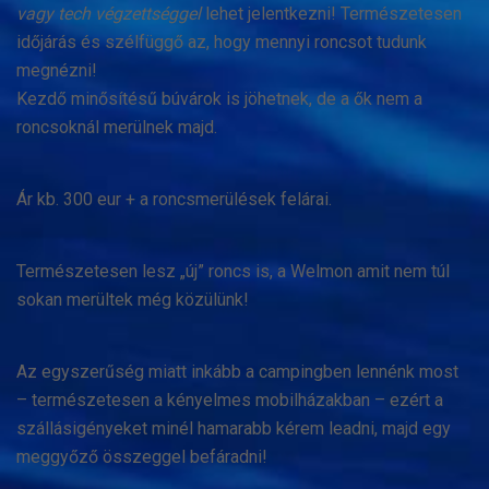
vagy tech végzettséggel
lehet jelentkezni! Természetesen
időjárás és szélfüggő az, hogy mennyi roncsot tudunk
megnézni!
Kezdő minősítésű búvárok is jöhetnek, de a ők nem a
roncsoknál merülnek majd.
Ár kb. 300 eur + a roncsmerülések felárai.
Természetesen lesz „új” roncs is, a Welmon amit nem túl
sokan merültek még közülünk!
Az egyszerűség miatt inkább a campingben lennénk most
– természetesen a kényelmes mobilházakban – ezért a
szállásigényeket minél hamarabb kérem leadni, majd egy
meggyőző összeggel befáradni!