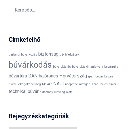
Keresés:
Címkefelhő
biztonság
barlangi búvárkodás
búvárjelzések
búvárkodás
búvároktatás
búvároktatói tanfolyam
búvárruha
búvártúra
DAN
hajóroncs
Horvátország
ipari búvár
katonai
NAUI
búvár
lebegőképesség
Mexikó
neoprene
nitrogén
szaturációs búvár
technikai búvár
tudomány
élővilág
ólom
Bejegyzéskategóriák