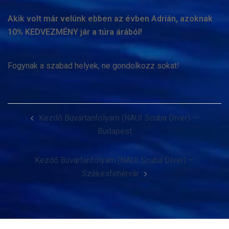
Akik volt már velünk ebben az évben Adrián, azoknak
10% KEDVEZMÉNY jár a túra árából!
Fogynak a szabad helyek, ne gondolkozz sokat!
Post
Kezdő Búvártanfolyam (NAUI Scuba Diver) —
navigation
Budapest
Kezdő Búvártanfolyam (NAUI Scuba Diver) —
Székesfehérvár