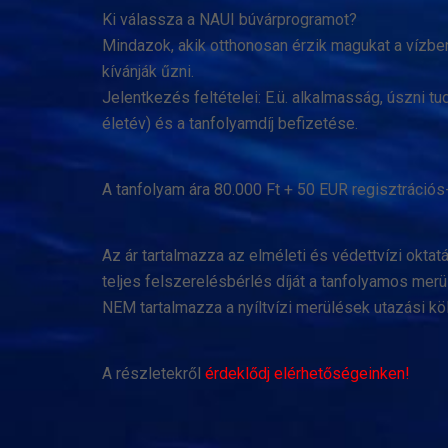
Ki válassza a NAUI búvárprogramot?
Mindazok, akik otthonosan érzik magukat a vízben
kívánják űzni.
Jelentkezés feltételei: E.ü. alkalmasság, úszni tu
életév) és a tanfolyamdíj befizetése.
A tanfolyam ára 80.000 Ft + 50 EUR regisztrációs-
Az ár tartalmazza az elméleti és védettvízi oktatá
teljes felszerelésbérlés díját a tanfolyamos merü
NEM tartalmazza a nyíltvízi merülések utazási köl
A részletekről
érdeklődj elérhetőségeinken!