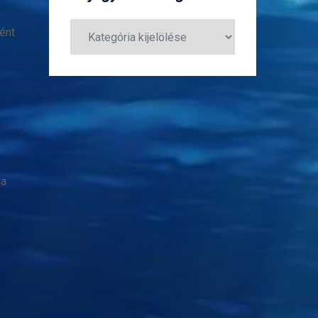
Bejegyzéskategóriák
ént
.
 a