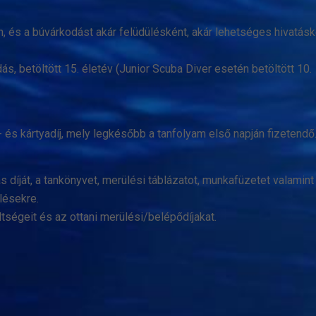
, és a búvárkodást akár felüdülésként, akár lehetséges hivatásk
dás, betöltött 15. életév (Junior Scuba Diver esetén betöltött 10.
 és kártyadíj, mely legkésőbb a tanfolyam első napján fizetendő
s díját, a tankönyvet, merülési táblázatot, munkafüzetet valamint
lésekre.
tségeit és az ottani merülési/belépődíjakat.