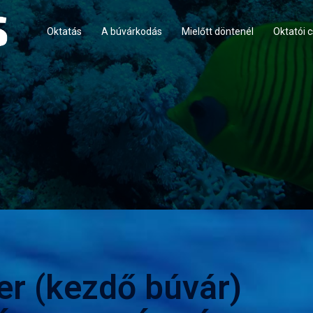
Oktatás
A búvárkodás
Mielőtt döntenél
Oktatói 
r (kezdő búvár)