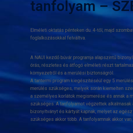
tanfolyam – S
Elméleti oktatás pénteken du. 4-től, majd szombat
foglalkozásokkal felváltva.
A NAUI kezdő búvár programja alapszintű bizonyít
órás, részletes és átfogó elméleti részt tartalmaz
környezetről és a merülési biztonságról.
A tantermi program kiegészítéséül egy 5 merülés
merülés szükséges, melyek során kiemelten szere
a személyes korlá
tok megismerése és annak a ma
szükséges. A tanfolyamot végzettek alkalmasak a
bizonyítványt és kártyát kapnak, melyet az egész b
szükséges akkor több. A tanfolyamnak akkor van v