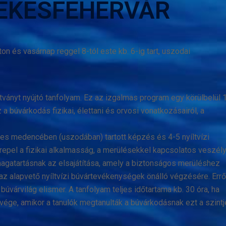
ZÉKESFEHÉRVÁR
on és vasárnap reggel 8-tól este kb. 6-ig tart, uszodai
ványt nyújtó tanfolyam. Ez az izgalmas program egy körülbelül 
 a búvárkodás fizikai, élettani és orvosi vonatkozásairól, a
es medencében (uszodában) tartott képzés és 4-5 nyíltvízi
pel a fizikai alkalmasság, a merülésekkel kapcsolatos veszély
gatartásnak az elsajátítása, amely a biztonságos merüléshez
z alapvető nyíltvízi búvártevékenységek önálló végzésére. Errő
úvárvilág elismer. A tanfolyam teljes időtartama kb. 30 óra, ha
ége, amikor a tanulók megtanulták a búvárkodásnak ezt a szintjé