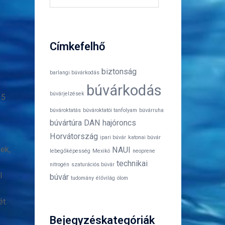
Címkefelhő
biztonság
barlangi búvárkodás
búvárkodás
búvárjelzések
15
búvároktatás
búvároktatói tanfolyam
búvárruha
búvártúra
DAN
hajóroncs
Horvátország
ipari búvár
katonai búvár
ek,
NAUI
lebegőképesség
Mexikó
neoprene
technikai
nitrogén
szaturációs búvár
l
búvár
tudomány
élővilág
ólom
t.
Bejegyzéskategóriák