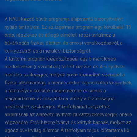
A NAUI kezdő búvár programja alapszintű bizonyítványt
nyújtó tanfolyam. Ez az izgalmas program egy körülbelül 15
órás, részletes és átfogó elméleti részt tartalmaz a
búvárkodás fizikai, élettani és orvosi vonatkozásairól, a
környezetről és a merülési biztonságról.
A tantermi program kiegészítéséül egy 5 merüléses
medencében (uszodában) tartott képzés és 4-5 nyíltvízi
merülés szükséges, melyek során kiemelten szerepel a
fizikai alkalmasság, a merülésekkel kapcsolatos veszélyek,
a személyes korlá
tok megismerése és annak a
magatartásnak az elsajátítása, amely a biztonságos
merüléshez szükséges. A tanfolyamot végzettek
alkalmasak az alapvető nyíltvízi búvártevékenységek önálló
végzésére. Erről bizonyítványt és kártyát kapnak, melyet az
egész búvárvilág elismer. A tanfolyam teljes időtartama kb.