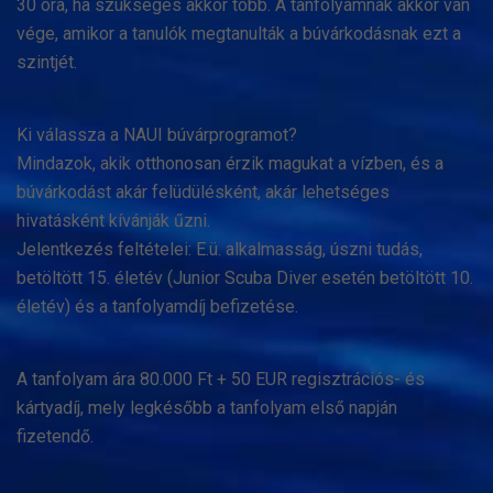
30 óra, ha szükséges akkor több. A tanfolyamnak akkor van
vége, amikor a tanulók megtanulták a búvárkodásnak ezt a
szintjét.
Ki válassza a NAUI búvárprogramot?
Mindazok, akik otthonosan érzik magukat a vízben, és a
búvárkodást akár felüdülésként, akár lehetséges
hivatásként kívánják űzni.
Jelentkezés feltételei: E.ü. alkalmasság, úszni tudás,
betöltött 15. életév (Junior Scuba Diver esetén betöltött 10.
életév) és a tanfolyamdíj befizetése.
A tanfolyam ára 80.000 Ft + 50 EUR regisztrációs- és
kártyadíj, mely legkésőbb a tanfolyam első napján
fizetendő.