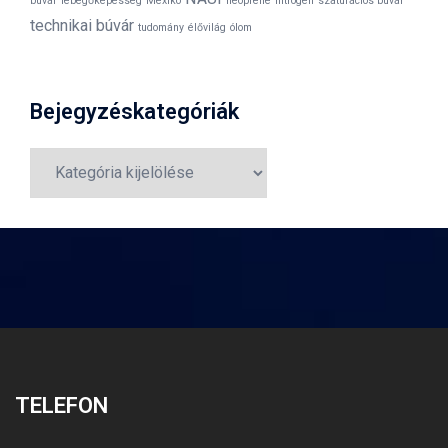
búvár
lebegőképesség
Mexikó
neoprene
nitrogén
szaturációs búvár
technikai búvár
tudomány
élővilág
ólom
Bejegyzéskategóriák
Bejegyzéskategóriák
TELEFON