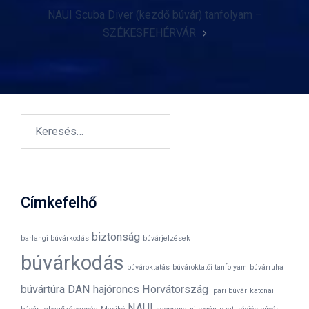
NAUI Scuba Diver (kezdő búvár) tanfolyam –
SZÉKESFEHÉRVÁR
Keresés:
Címkefelhő
biztonság
barlangi búvárkodás
búvárjelzések
búvárkodás
búvároktatás
búvároktatói tanfolyam
búvárruha
búvártúra
DAN
hajóroncs
Horvátország
ipari búvár
katonai
NAUI