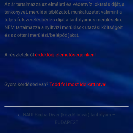
Az ár tartalmazza az elméleti és védettvízi oktatás díját, a
tankönyvet, merülési táblázatot, munkafüzetet valamint a
teljes felszerelésbérlés díját a tanfolyamos merülésekre.
NEM tartalmazza a nyíltvízi merülések utazási költségeit
és az ottani merülési/belépődíjakat.
A részletekről
érdeklődj elérhetőségeinken!
Gyors kérdésed van?
Tedd fel most ide kattintva!
Post
NAUI Scuba Diver (kezdő búvár) tanfolyam –
navigation
BUDAPEST